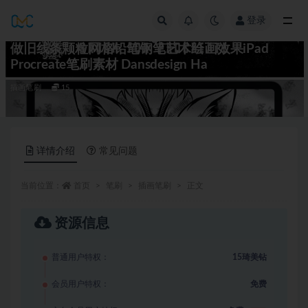
登录
全部
做旧线条颗粒网格铅笔钢笔艺术绘画效果iPad
Procreate笔刷素材 Dansdesign Ha
插画笔刷
15
详情介绍
常见问题
当前位置：
首页
笔刷
插画笔刷
正文
资源信息
普通用户特权：
15琦美钻
会员用户特权：
免费