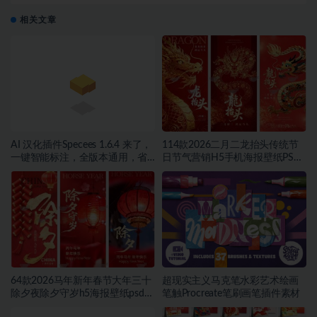
相关文章
AI 汉化插件Specees 1.6.4 来了，
114款2026二月二龙抬头传统节
一键智能标注，全版本通用，省
日节气营销H5手机海报壁纸PSD
时省力~1566期
源文件设计素材~1522期
64款2026马年新年春节大年三十
超现实主义马克笔水彩艺术绘画
除夕夜除夕守岁h5海报壁纸psd源
笔触Procreate笔刷画笔插件素材
文件设计素材~1504期