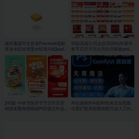
城市素描写生套装Procreate笔刷
50款高端公司企业2026马年新年
厚涂水彩纹理墨水铅笔勾线ipad
春节日历月历台历挂历模板psd源
插画笔
文件设计素材~1473期
243套 中秋节国庆节节日节庆营
AI生成插件AI实时绘画文生图图
销朋友圈海报模板PSD源文件设
生图扩图局部重绘图片放大工作
计素材~1456期
流AI绘画~1428期