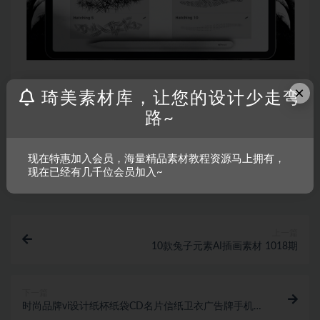
×
声明：
温馨提示：本资源来源于互联网，仅供参考学习使用，若
琦美素材库，让您的设计少走弯
该资源侵犯了您的权益，请联系我们处理。
路~
现在特惠加入会员，海量精品素材教程资源马上拥有，
收藏
链接
现在已经有几千位会员加入~
上一篇
10款兔子元素AI插画素材 1018期
下一篇
时尚品牌vi设计纸杯纸袋CD名片信纸卫衣广告牌手机展
示贴图ps样机模板