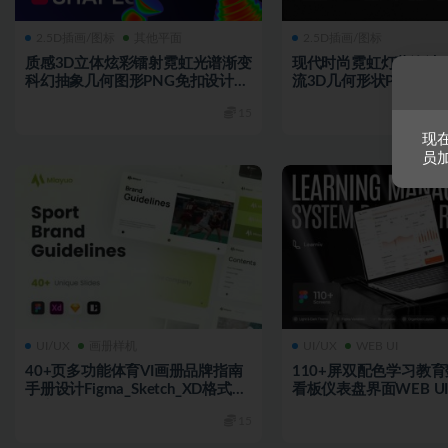
2.5D插画/图标
其他平面
2.5D插画/图标
质感3D立体炫彩镭射霓虹光谱渐变
现代时尚霓虹灯蒸汽波Y
科幻抽象几何图形PNG免扣设计素
流3D几何形状PNG免
材
15
现
员
UI/UX
画册样机
UI/UX
WEB UI
40+页多功能体育VI画册品牌指南
110+屏双配色学习教
手册设计Figma_Sketch_XD格式模
看板仪表盘界面WEB UI
板素材
模板套件
15