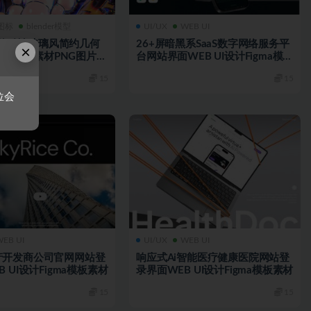
/图标
blender模型
UI/UX
WEB UI
er立体酸性玻璃风简约几何
26+屏暗黑系SaaS数字网络服务平
×
型Figma素材PNG图片素
台网站界面WEB UI设计Figma模板
素材
15
15
位会
WEB UI
UI/UX
WEB UI
产开发商公司官网网站登
响应式Ai智能医疗健康医院网站登
 UI设计Figma模板素材
录界面WEB UI设计Figma模板素材
15
15