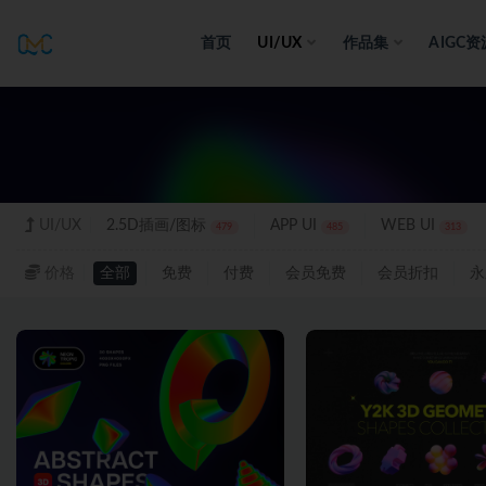
首页
UI/UX
作品集
AIGC资
UI/UX
UI/UX
2.5D插画/图标
APP UI
WEB UI
479
485
313
价格
全部
免费
付费
会员免费
会员折扣
永