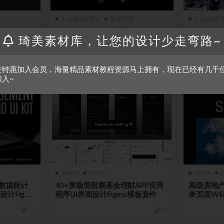
2.5D插画/图标
其他平面
2.5D插画
2K渐变潮
1000款简约抽象星星星光星空雪
Blend
琦美素材库，让您的设计少走弯路~
扣设计素材
花矢量ai图标图形logo图案设计素
装饰3D模
材
材
15
15
在特惠加入会员，海量精品素材教程资源马上拥有，现在已经有几千
加入~
APP UI
UI/UX
UI/UX
育数据统计
40+屏极简股票基金理财APP应用
高级房地
设计Figma
程序UI界面设计Figma模板套件
录页面WEB
15
15