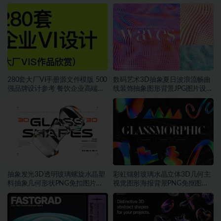
280套大厂VI手册源文件模版 500
数码艺术3D抽象夏日波浪流畅曲
强品牌设计参考 餐饮企业高端矢
线装饰抽象图形背景JPG图片设计
量~1534期
素材
抽象发光3D透明玻璃螺旋水晶塑
彩虹镭射玻璃水晶立体3D几何主
料抽象几何形状PNG免扣图片设
视觉图形海报背景PNG免抠图片
计素材
素材