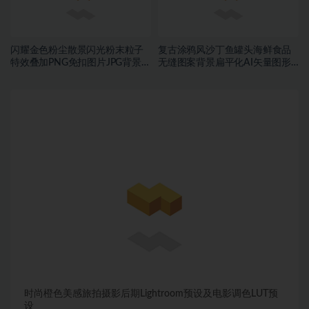
闪耀金色粉尘散景闪光粉末粒子
复古涂鸦风沙丁鱼罐头海鲜食品
特效叠加PNG免扣图片JPG背景素
无缝图案背景扁平化AI矢量图形
材
素材
时尚橙色美感旅拍摄影后期Lightroom预设及电影调色LUT预
设