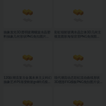
抽象发光3D透明玻璃螺旋水晶塑
彩虹镭射玻璃水晶立体3D几何主
料抽象几何形状PNG免扣图片设
视觉图形海报背景PNG免抠图片
计素材
素材
120款潮流复古金属未来主义科幻
现代潮流动态彩虹流动曲线形状
抽象艺术PS渐变映射grd样式模板
3D图形FIG模板PNG免扣图片设
素材
计素材