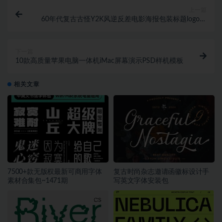
上一篇
60年代复古古怪Y2K风逆反差电影海报包装标题logo设
计衬线英文字体 Ayr Thrope Fon
下一篇
10款高质量苹果电脑一体机iMac屏幕演示PSD样机模板
相关文章
7500+款无版权最新可商用字体
复古时尚杂志邀请函徽标设计手
素材合集包~1471期
写英文字体安装包