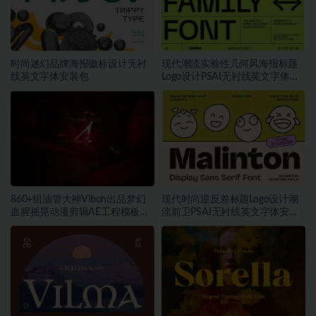
时尚迷幻品牌海报徽标设计无衬
现代潮流实验性几何风海报标题
线英文字体安装包
Logo设计PSAI无衬线英文字体安
装包
860+组油管大神Viboh出品梦幻
现代时尚逆反差标题Logo设计潮
血腥摇晃动漫剪辑AE工程模板预
流前卫PSAI无衬线英文字体安装
设叠加视频音效字体素材包
包素材