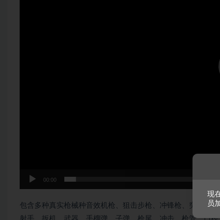
00:00
现
员
包含多种真实枪械种音效机枪、狙击步枪、冲锋枪、突击步枪
射手、扳机、武器、手榴弹、子弹、枪尾、冲击、枪管、口径