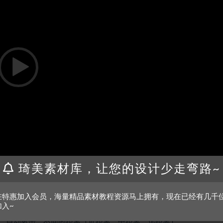
琦美素材库，让您的设计少走弯路~
01:34
在特惠加入会员，海量精品素材教程资源马上拥有，现在已经有几千
加入~
、反器材步枪、榴弹发射器、连发、单发、手枪、霰弹枪、领夹式步
、自动射击，不同的距离（近距离，中距离，远距离）