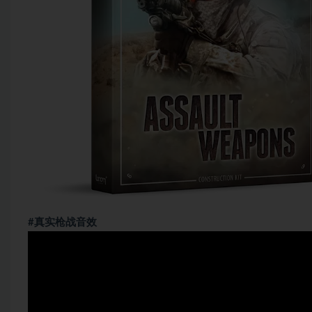
#真实枪战音效
视
频
播
放
器