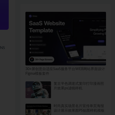
NS
30+屏创意自适应SaaS服务平台WEB网站界面设计
Figma模板套件
复古半色调老式复印打印漫画照
片效果ps滤镜样机
时尚真实场景名片宣传单页海报
设计展示效果图PS贴图样机模板