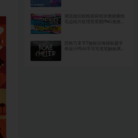
预设库
潮流做旧粗糙损坏纸张燃烧撕纸
毛边纸片纹理背景图PNG免抠设
计素材
恐怖万圣节T恤标识海报标题字
体设计PSAI手写毛笔笔触效果英
文字体安装包