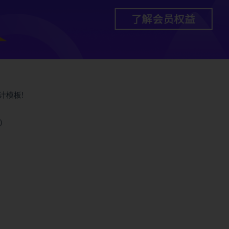
计模板!
)