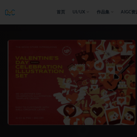
首页
UI/UX
作品集
AIGC资
全部