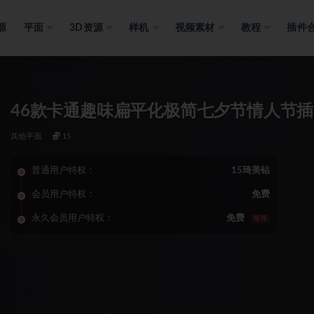
源
平面
3D资源
样机
视频素材
教程
插件
46款卡通趣味扁平化极简七夕节情人节插
其他平面
15
普通用户特权：
15琦美钻
会员用户特权：
免费
永久会员用户特权：
免费
推荐