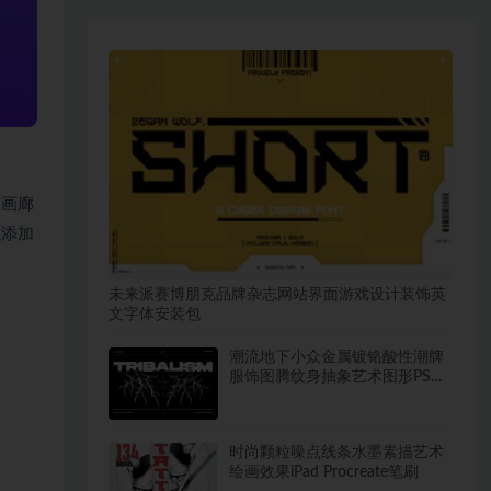
制画廊
或添加
未来派赛博朋克品牌杂志网站界面游戏设计装饰英
文字体安装包
潮流地下小众金属镀铬酸性潮牌
服饰图腾纹身抽象艺术图形PS设
计素材合集
时尚颗粒噪点线条水墨素描艺术
绘画效果iPad Procreate笔刷