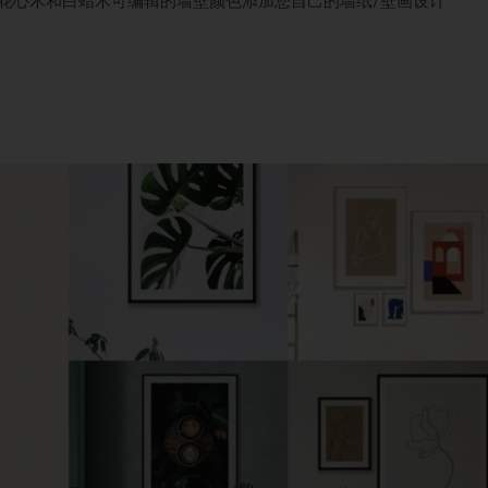
、桃花心木和白蜡木可编辑的墙壁颜色添加您自己的墙纸/壁画设计