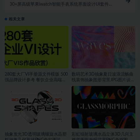
30+屏高级苹果iwatch智能手表系统界面设计UI套件
WatchKuy – Apple Watc
相关文章
280套大厂VI手册源文件模版 500
数码艺术3D抽象夏日波浪流畅曲
强品牌设计参考 餐饮企业高端矢
线装饰抽象图形背景JPG图片设计
量~1534期
素材
抽象发光3D透明玻璃螺旋水晶塑
彩虹镭射玻璃水晶立体3D几何主
料抽象几何形状PNG免扣图片设
视觉图形海报背景PNG免抠图片