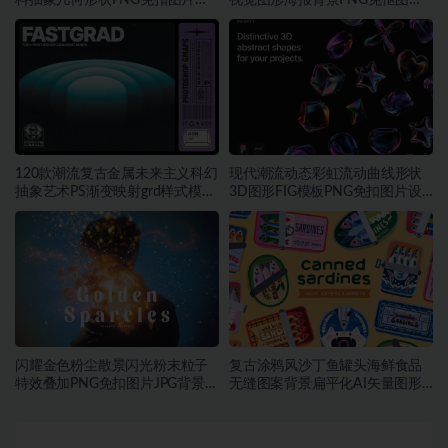
计素材
素材
120款潮流复古金属未来主义科幻
现代潮流动态彩虹流动曲线形状
抽象艺术PS渐变映射grd样式模板
3D图形FIG模板PNG免扣图片设
素材
计素材
闪耀金色粉尘散景闪光粉末粒子
复古涂鸦风沙丁鱼罐头海鲜食品
特效叠加PNG免扣图片JPG背景素
无缝图案背景扁平化AI矢量图形
材
素材