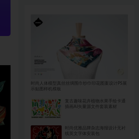
时尚人体模型真丝丝绸围巾纱巾印花图案设计PS展
示贴图样机模板
复古趣味花卉植物水果手绘卡通
插画AI矢量源文件套装素材
时尚优雅品牌杂志海报设计无衬
线英文字体安装包