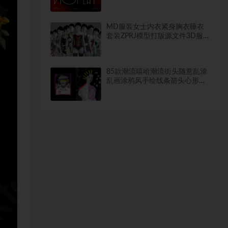
MD服装女士内衣紧身胸衣睡衣
套装ZPRJ模型打版源文件3D服
装
85款潮流嘻哈潮流街头随意乱涂
乱画涂鸦风手绘线条箭头心形微
笑PNG免抠图设计素材