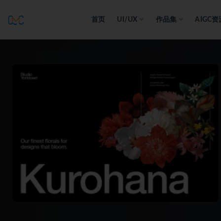
首页
UI/UX
作品集
AIGC资
全部