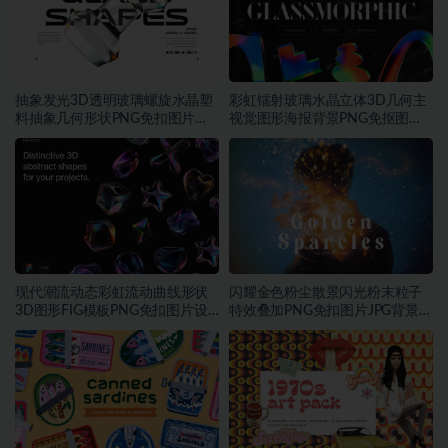
抽象发光3D透明玻璃螺旋水晶塑
彩虹镭射玻璃水晶立体3D几何主
料抽象几何形状PNG免扣图片设
视觉图形海报背景PNG免抠图片
计素材
素材
现代潮流动态彩虹流动曲线形状
闪耀金色粉尘散景闪光粉末粒子
3D图形FIG模板PNG免扣图片设
特效叠加PNG免扣图片JPG背景素
计素材
材