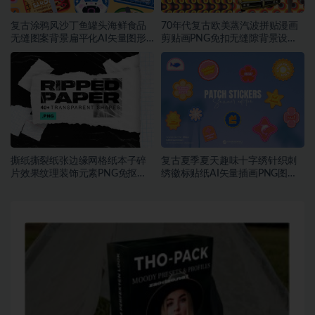
复古涂鸦风沙丁鱼罐头海鲜食品
70年代复古欧美蒸汽波拼贴漫画
无缝图案背景扁平化AI矢量图形
剪贴画PNG免扣无缝隙背景设计
素材
素材
撕纸撕裂纸张边缘网格纸本子碎
复古夏季夏天趣味十字绣针织刺
片效果纹理装饰元素PNG免抠图
绣徽标贴纸AI矢量插画PNG图片
片素材
设计素材