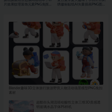
撕纸撕裂纸张边缘网格纸本子碎
复古夏季夏天趣味十字绣针织刺
片效果纹理装饰元素PNG免抠图
绣徽标贴纸AI矢量插画PNG图片
片素材
设计素材
Blender趣味3D立体旅行旅游野营人物活动场景模型PNG免扣
素材
超酷街头潮流嘻哈酸性立体三维3D质感透
明玻璃水晶字体PS样机