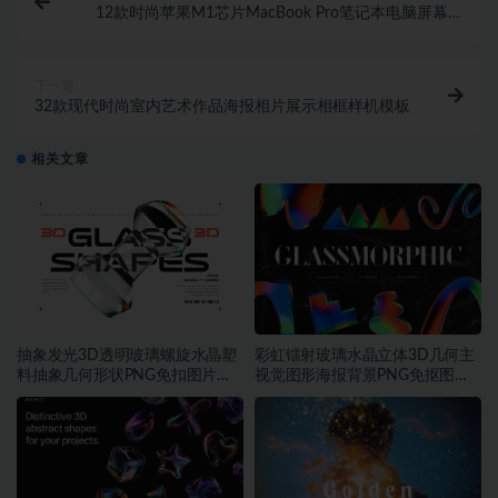
12款时尚苹果M1芯片MacBook Pro笔记本电脑屏幕演
示样机PSD模板素材
下一篇
32款现代时尚室内艺术作品海报相片展示相框样机模板
相关文章
抽象发光3D透明玻璃螺旋水晶塑
彩虹镭射玻璃水晶立体3D几何主
料抽象几何形状PNG免扣图片设
视觉图形海报背景PNG免抠图片
计素材
素材