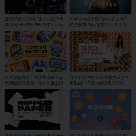
现代潮流动态彩虹流动曲线形状
闪耀金色粉尘散景闪光粉末粒子
3D图形FIG模板PNG免扣图片设
特效叠加PNG免扣图片JPG背景素
计素材
材
复古涂鸦风沙丁鱼罐头海鲜食品
70年代复古欧美蒸汽波拼贴漫画
无缝图案背景扁平化AI矢量图形
剪贴画PNG免扣无缝隙背景设计
素材
素材