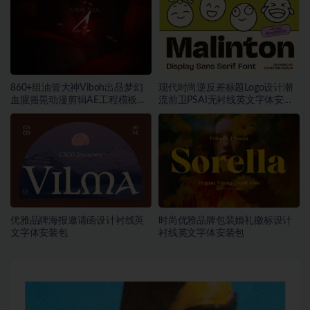
860+组油管大神Viboh出品梦幻
现代时尚逆反差标题Logo设计潮
血腥摇晃动漫剪辑AE工程模板预
流前卫PSAI无衬线英文字体安装
设叠加视频音效字体素材包
包素材
优雅品牌海报邀请函设计衬线英
时尚优雅品牌包装婚礼徽标设计
文字体安装包
衬线英文字体安装包