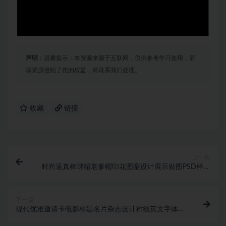
声明：
温馨提示：本资源来源于互联网，仅供参考学习使用，若
该资源侵犯了您的权益，请联系我们处理。
收藏
链接
上一篇
时尚逼真棒球帽老爹帽印花图案设计展示贴图PSD样机
模板
下一篇
现代优雅邀请卡电影标题名片杂志设计衬线英文字体包
The Glamoure Serif