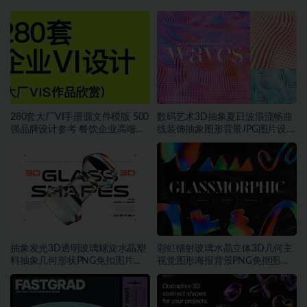
280套大厂VI手册源文件模版 500
数码艺术3D抽象夏日波浪流畅曲
强品牌设计参考 餐饮企业高端矢
线装饰抽象图形背景JPG图片设计
量~1534期
素材
抽象发光3D透明玻璃螺旋水晶塑
彩虹镭射玻璃水晶立体3D几何主
料抽象几何形状PNG免扣图片设
视觉图形海报背景PNG免抠图片
计素材
素材