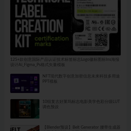
125+款创意国际产品认证技术标签标志Logo徽标图标Ins海报
设计Ai_Figma_Ps格式矢量模板
NFT现代数字创意加密信息未来科技多用途
PPT模板
10组复古好莱坞标志电影美学色彩分级LUT
调色预设
【Blender预设】Belt Generator 腰带生成器