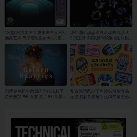
120款潮流复古金属未来主义科幻
现代潮流动态彩虹流动曲线形状
抽象艺术PS渐变映射grd样式模板
3D图形FIG模板PNG免扣图片设
素材
计素材
闪耀金色粉尘散景闪光粉末粒子
复古涂鸦风沙丁鱼罐头海鲜食品
特效叠加PNG免扣图片JPG背景素
无缝图案背景扁平化AI矢量图形
材
素材