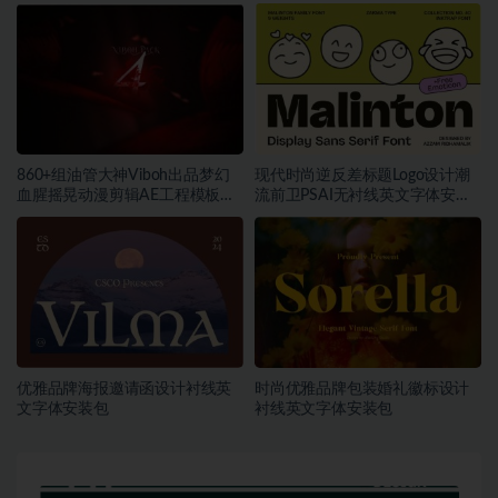
装包
860+组油管大神Viboh出品梦幻
现代时尚逆反差标题Logo设计潮
血腥摇晃动漫剪辑AE工程模板预
流前卫PSAI无衬线英文字体安装
设叠加视频音效字体素材包
包素材
优雅品牌海报邀请函设计衬线英
时尚优雅品牌包装婚礼徽标设计
文字体安装包
衬线英文字体安装包