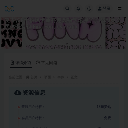
登录
全部
复古y2k千禧风卡通有趣圆融气泡胖乎乎PSAI英文
字体安装包 Fina Font by grafik
字体
15
详情介绍
常见问题
当前位置：
首页
平面
字体
正文
资源信息
普通用户特权：
15琦美钻
会员用户特权：
免费