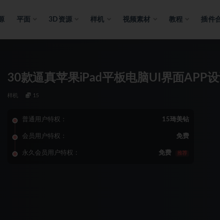
源
平面
3D资源
样机
视频素材
教程
插件
30款逼真苹果iPad平板电脑UI界面AP
样机
15
普通用户特权：
15琦美钻
会员用户特权：
免费
永久会员用户特权：
免费
推荐