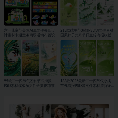
六一儿童节美陈AI源文件矢量设
213款端午节海报PSD源文件素材
计素材卡通童趣商场活动布置设
国风粽子龙舟节日宣传海报模板
计模板合集~1548期
合集~1457期
95款二十四节气芒种节气海报
138款2026最新二十四节气小满
PSD素材模板源文件金黄麦穗节
节气海报PSD源文件素材清新绿
日宣传海报合集~1543期
色麦穗节日宣传海报合集~1542
期