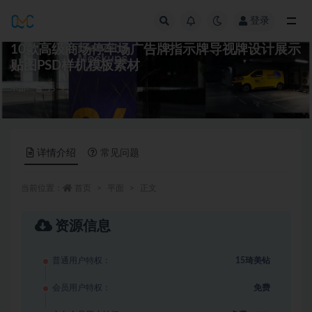
登录
全部
10款高级商场停车场广告牌指示牌导视牌设计展示
贴图PSD样机模板素材
平面
15
详情介绍
常见问题
当前位置：
首页
平面
正文
资源信息
普通用户特权：
15琦美钻
会员用户特权：
免费