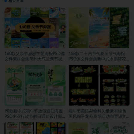
相关文章
160款父亲节感恩主题海报PSD源
158款二十四节气夏至节气海报
文件素材合集简约大气父亲节祝
PSD源文件合集新中式水墨荷花
福宣传设计素材~1559期
二十四节气朋友圈宣传模板素材
~1553期
90款新中式端午节放假通知海报
端午节美陈AI物料矢量素材绿色
PSD企业行政节假日通知设计源
国风粽子龙舟商场活动布置源文
文件素材~1552期
件模板素材~1549期