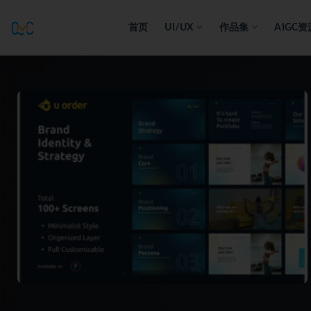
首页
UI/UX
作品集
AIGC资
全部