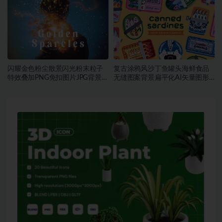
闪耀金色粉尘散景闪光粉末粒子
复古涂鸦风沙丁鱼罐头海鲜食品
特效叠加PNG免扣图片JPG背景素
无缝图案背景扁平化AI矢量图形
材
素材