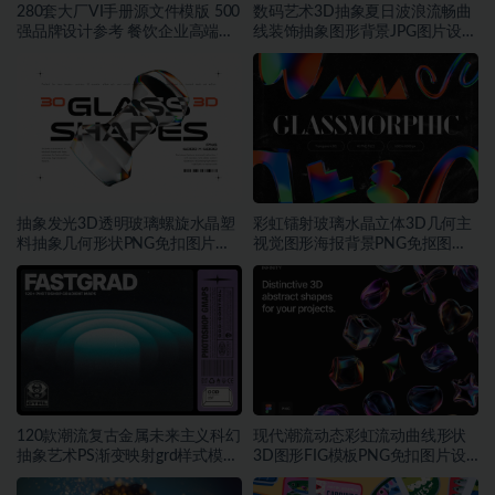
280套大厂VI手册源文件模版 500
数码艺术3D抽象夏日波浪流畅曲
强品牌设计参考 餐饮企业高端矢
线装饰抽象图形背景JPG图片设计
量~1534期
素材
抽象发光3D透明玻璃螺旋水晶塑
彩虹镭射玻璃水晶立体3D几何主
料抽象几何形状PNG免扣图片设
视觉图形海报背景PNG免抠图片
计素材
素材
120款潮流复古金属未来主义科幻
现代潮流动态彩虹流动曲线形状
抽象艺术PS渐变映射grd样式模板
3D图形FIG模板PNG免扣图片设
素材
计素材