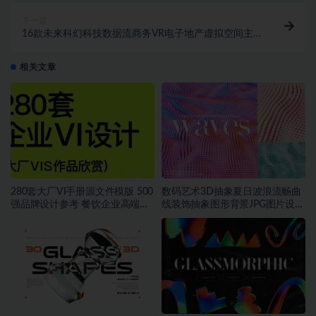
下一篇
16款未来科幻科技数据流商务VR电子地产虚拟空间主
视觉海报PSD设计源文件
相关文章
280套大厂VI手册源文件模版 500
数码艺术3D抽象夏日波浪流畅曲
强品牌设计参考 餐饮企业高端矢
线装饰抽象图形背景JPG图片设计
量~1534期
素材