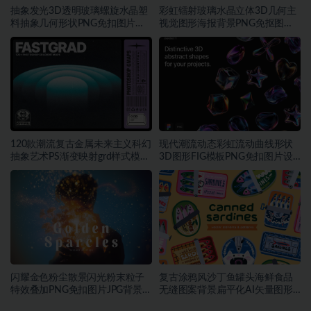
抽象发光3D透明玻璃螺旋水晶塑
彩虹镭射玻璃水晶立体3D几何主
料抽象几何形状PNG免扣图片设
视觉图形海报背景PNG免抠图片
计素材
素材
120款潮流复古金属未来主义科幻
现代潮流动态彩虹流动曲线形状
抽象艺术PS渐变映射grd样式模板
3D图形FIG模板PNG免扣图片设
素材
计素材
闪耀金色粉尘散景闪光粉末粒子
复古涂鸦风沙丁鱼罐头海鲜食品
特效叠加PNG免扣图片JPG背景素
无缝图案背景扁平化AI矢量图形
材
素材