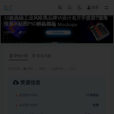
登录
全部
10款高级工业风暗黑品牌VI设计名片手提袋T恤海
报展示贴图PSD样机模板
品牌样机
15
详情介绍
常见问题
当前位置：
首页
样机
品牌样机
正文
资源信息
普通用户特权：
15琦美钻
会员用户特权：
免费