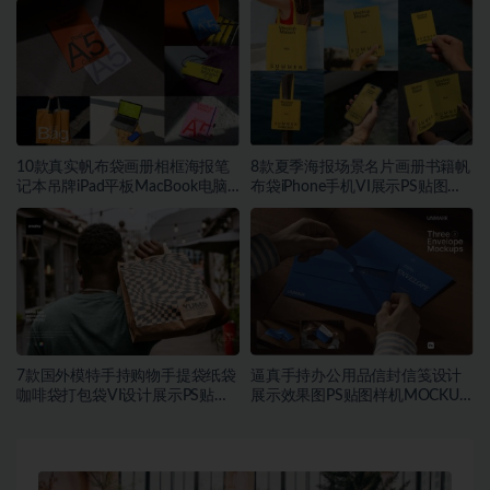
PSD样机模板
10款真实帆布袋画册相框海报笔
8款夏季海报场景名片画册书籍帆
记本吊牌iPad平板MacBook电脑
布袋iPhone手机VI展示PS贴图样
Vi贴图PSD样机模板
机模板
7款国外模特手持购物手提袋纸袋
逼真手持办公用品信封信笺设计
咖啡袋打包袋VI设计展示PS贴图
展示效果图PS贴图样机MOCKUP
样机MOCKUP模板素材
模板素材