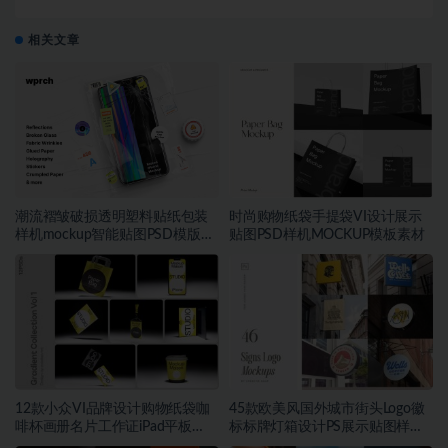
Free支持win和mac系统
相关文章
潮流褶皱破损透明塑料贴纸包装
时尚购物纸袋手提袋VI设计展示
样机mockup智能贴图PSD模版设
贴图PSD样机MOCKUP模板素材
计素材
12款小众VI品牌设计购物纸袋咖
45款欧美风国外城市街头Logo徽
啡杯画册名片工作证iPad平板
标标牌灯箱设计PS展示贴图样机
MacBook电脑iPhone手机贴图
模板