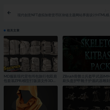
上一
现代创意NFT虚拟加密货币区块链主题网站界面设计HTML模
素材
相关文章
MD服装现代背包书包旅行包双肩
ZBrush骨骼士兵盔甲武器IM
包套装ZPRJ模型打版源文件3D服
刷头盔护甲靴子护盾武器雕刻
装
笔刷