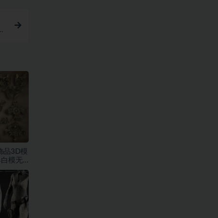
设
饰品3D模
具白模无