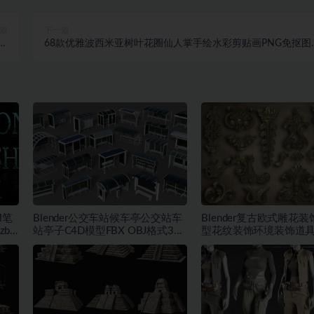
篇
下一篇
板
68款优雅波西米亚树叶花圈仙人掌手绘水彩剪贴画PNG免抠图
包
计素材
M笔
Blender公交车站候车亭公交站车
Blender复古欧式雕花装
zb
站亭子C4D模型FBX OBJ格式3D
型花纹装饰环境装饰道
素材
纹理