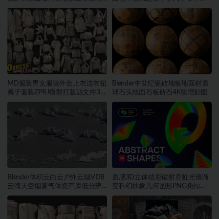
贴图
理
MD服装男女服装外套上衣连衣裙
Blender中世纪瓷砖地板地面材质
裤子套装ZPRJ模型打版源文件3D
球石头地面石板砖石4K纹理贴图
服装
Blender体积云白云户外云烟VDB
质感3D立体炫彩镭射霓虹光谱渐
云海天空烟雾气体资产库低分辨
变科幻抽象几何图形PNG免扣设
率云素材
计素材