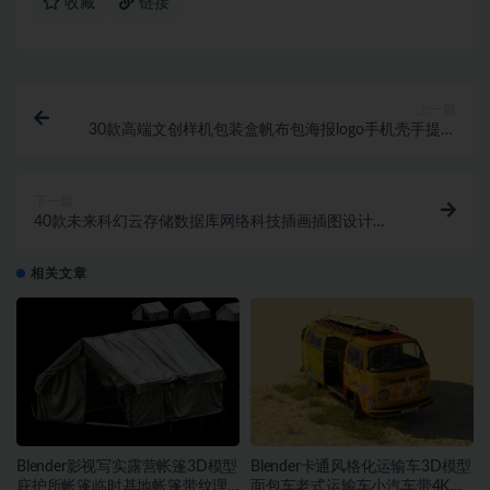
收藏
链接
上一篇
30款高端文创样机包装盒帆布包海报logo手机壳手提袋
效果贴图psd素材
下一篇
40款未来科幻云存储数据库网络科技插画插图设计
Figma素材
相关文章
Blender影视写实露营帐篷3D模型
Blender卡通风格化运输车3D模型
庇护所帐篷临时基地帐篷带纹理
面包车老式运输车小汽车带4K纹