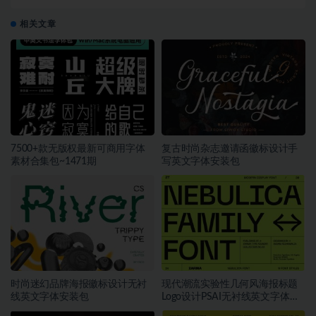
图案底纹AI矢量素材
相关文章
7500+款无版权最新可商用字体
复古时尚杂志邀请函徽标设计手
素材合集包~1471期
写英文字体安装包
时尚迷幻品牌海报徽标设计无衬
现代潮流实验性几何风海报标题
线英文字体安装包
Logo设计PSAI无衬线英文字体安
装包