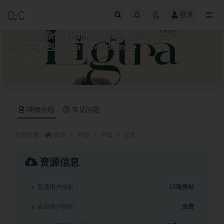
登录
全部
现代优雅杂志封面海报标题徽标logo设计PSAI衬线
英文字体包 Ligtra – Modern Se
字体
15
详情介绍
常见问题
当前位置：
首页
平面
字体
正文
资源信息
普通用户特权：
15琦美钻
会员用户特权：
免费