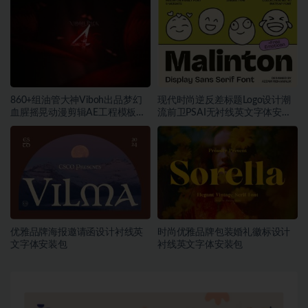
860+组油管大神Viboh出品梦幻
现代时尚逆反差标题Logo设计潮
血腥摇晃动漫剪辑AE工程模板预
流前卫PSAI无衬线英文字体安装
设叠加视频音效字体素材包
包素材
优雅品牌海报邀请函设计衬线英
时尚优雅品牌包装婚礼徽标设计
文字体安装包
衬线英文字体安装包