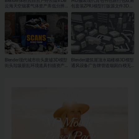
Blender体积云白云户外云烟VDB
MD服装现代背包书包旅行包双肩
云海天空烟雾气体资产库低分辨
包套装ZPRJ模型打版源文件3D服
率云素材
装
Blender现代城市街头废墟3D模型
Blender建筑屋顶水箱楼梯3D模型
街头垃圾脏乱环境道具扫描资产
通风设备广告牌管道烟囱白模无
FBX模型
纹理