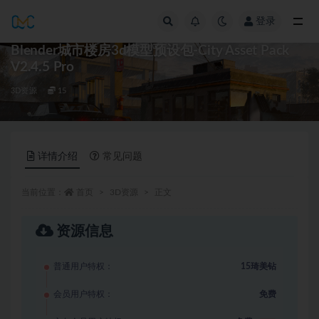
登录
全部
Blender城市楼房3d模型预设包-City Asset Pack
V2.4.5 Pro
3D资源
15
详情介绍
常见问题
当前位置：
首页
3D资源
正文
资源信息
普通用户特权：
15琦美钻
会员用户特权：
免费