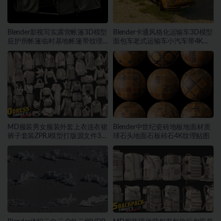
Blender影视写实露营帐篷3D模型
Blender卡通风格化运输车3D模型
庇护所帐篷临时基地帐篷带纹理
面包车老式运输车小汽车带4K纹
贴图
理
MD服装男女服装外套上衣连衣裙
Blender中世纪瓷砖地板地面材质
裤子套装ZPRJ模型打版源文件3D
球石头地面石板砖石4K纹理贴图
服装