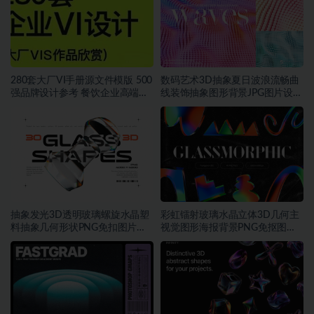
280套大厂VI手册源文件模版 500
数码艺术3D抽象夏日波浪流畅曲
强品牌设计参考 餐饮企业高端矢
线装饰抽象图形背景JPG图片设计
量~1534期
素材
抽象发光3D透明玻璃螺旋水晶塑
彩虹镭射玻璃水晶立体3D几何主
料抽象几何形状PNG免扣图片设
视觉图形海报背景PNG免抠图片
计素材
素材