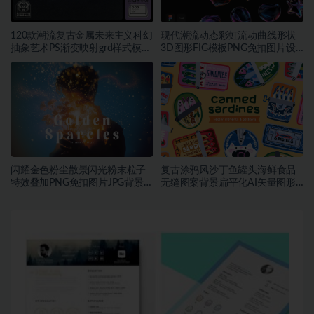
120款潮流复古金属未来主义科幻
现代潮流动态彩虹流动曲线形状
抽象艺术PS渐变映射grd样式模板
3D图形FIG模板PNG免扣图片设
素材
计素材
闪耀金色粉尘散景闪光粉末粒子
复古涂鸦风沙丁鱼罐头海鲜食品
特效叠加PNG免扣图片JPG背景素
无缝图案背景扁平化AI矢量图形
材
素材