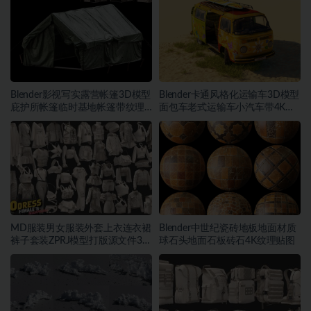
Blender影视写实露营帐篷3D模型
Blender卡通风格化运输车3D模型
庇护所帐篷临时基地帐篷带纹理
面包车老式运输车小汽车带4K纹
贴图
理
MD服装男女服装外套上衣连衣裙
Blender中世纪瓷砖地板地面材质
裤子套装ZPRJ模型打版源文件3D
球石头地面石板砖石4K纹理贴图
服装