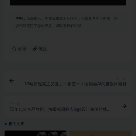
声明：
温馨提示：本资源来源于互联网，仅供参考学习使用，若
该资源侵犯了您的权益，请联系我们处理。
收藏
链接
上一篇
12幅超现实主义复古抽象艺术手绘插画AI矢量设计素材
下一篇
70年代复古品牌推广海报标题标志logo设计粗体衬线英
文字体素材 Rosebay Slab
相关文章