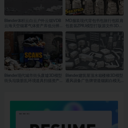
Blender体积云白云户外云烟VDB
MD服装现代背包书包旅行包双肩
云海天空烟雾气体资产库低分辨
包套装ZPRJ模型打版源文件3D服
率云素材
装
Blender现代城市街头废墟3D模型
Blender建筑屋顶水箱楼梯3D模型
街头垃圾脏乱环境道具扫描资产
通风设备广告牌管道烟囱白模无
FBX模型
纹理