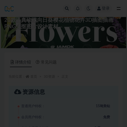
登录
全部
20款逼真玫瑰向日葵樱花植物花卉3D插图插画
PNG免抠图片设计素材
3D资源
15
详情介绍
常见问题
当前位置：
首页
3D资源
正文
资源信息
普通用户特权：
15琦美钻
会员用户特权：
免费