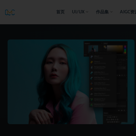
首页
UI/UX
作品集
AIGC资
全部