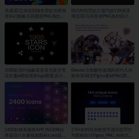
质感3D立体炫彩镭射霓虹光谱渐
现代时尚霓虹灯蒸汽波Y2K渐变
变科幻抽象几何图形PNG免扣设
潮流3D几何形状PNG免扣设计素
计素材
材
1000款简约抽象星星星光星空雪
Blender立体酸性玻璃风简约几何
花矢量ai图标图形logo图案设计素
装饰3D模型Figma素材PNG图片
材
素材
2400款精美极简APP_WEB网站
270+款时尚加密货币虚拟货币符
界面设计矢量线条图标Icons设计
号图标设计Figma_PNG_AI格式素