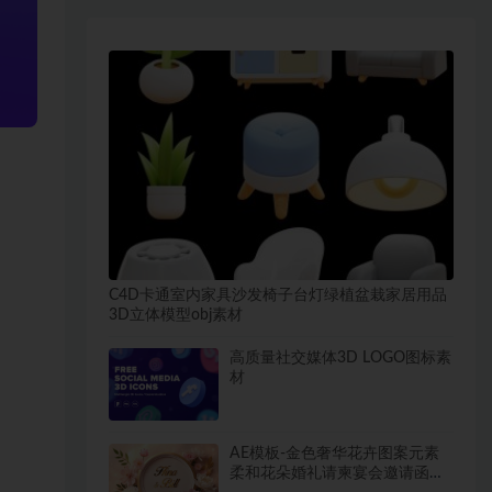
C4D卡通室内家具沙发椅子台灯绿植盆栽家居用品
3D立体模型obj素材
高质量社交媒体3D LOGO图标素
材
AE模板-金色奢华花卉图案元素
柔和花朵婚礼请柬宴会邀请函动