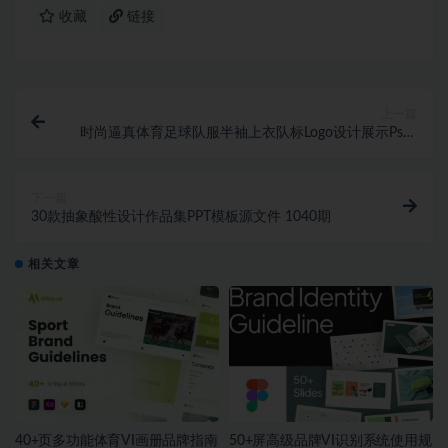
收藏
链接
上一篇
时尚逼真体育足球队服半袖上衣队标Logo设计展示Ps智
能贴图样机模板
下一篇
30款抽象酸性设计作品集PPT模板源文件 1040期
相关文章
40+页多功能体育VI画册品牌指南
50+屏高级品牌VI识别系统使用规