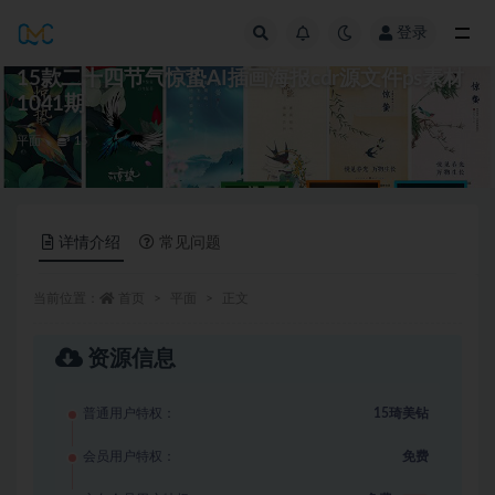
登录
全部
15款二十四节气惊蛰AI插画海报cdr源文件ps素材
1041期
平面
15
详情介绍
常见问题
当前位置：
首页
平面
正文
资源信息
普通用户特权：
15琦美钻
会员用户特权：
免费