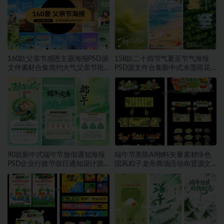
160款父亲节感恩主题海报PSD源
158款二十四节气夏至节气海报
文件素材合集简约大气父亲节祝
PSD源文件合集新中式水墨荷花
福宣传设计素材~1559期
二十四节气朋友圈宣传模板素材
~1553期
90款新中式端午节放假通知海报
端午节美陈AI物料矢量素材绿色
PSD企业行政节假日通知设计源
国风粽子龙舟商场活动布置源文
文件素材~1552期
件模板素材~1549期