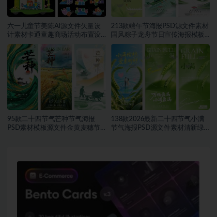
六一儿童节美陈AI源文件矢量设
213款端午节海报PSD源文件素材
计素材卡通童趣商场活动布置设
国风粽子龙舟节日宣传海报模板
计模板合集~1548期
合集~1457期
95款二十四节气芒种节气海报
138款2026最新二十四节气小满
PSD素材模板源文件金黄麦穗节
节气海报PSD源文件素材清新绿
日宣传海报合集~1543期
色麦穗节日宣传海报合集~1542
期