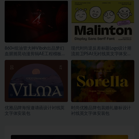
装包
860+组油管大神Viboh出品梦幻
现代时尚逆反差标题Logo设计潮
血腥摇晃动漫剪辑AE工程模板预
流前卫PSAI无衬线英文字体安装
设叠加视频音效字体素材包
包素材
优雅品牌海报邀请函设计衬线英
时尚优雅品牌包装婚礼徽标设计
文字体安装包
衬线英文字体安装包