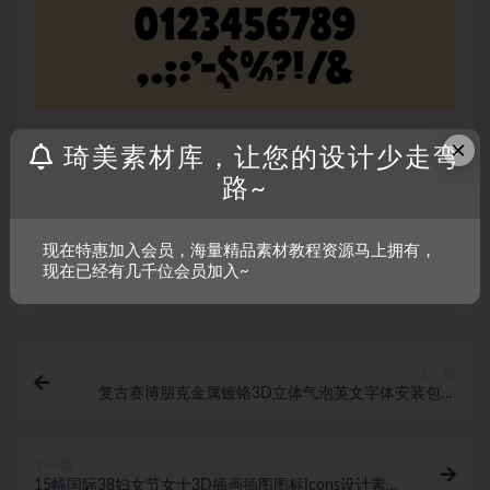
×
琦美素材库，让您的设计少走弯
声明：
温馨提示：本资源来源于互联网，仅供参考学习使用，若
路~
该资源侵犯了您的权益，请联系我们处理。
现在特惠加入会员，海量精品素材教程资源马上拥有，
收藏
链接
现在已经有几千位会员加入~
上一篇
复古赛博朋克金属镀铬3D立体气泡英文字体安装包设
计素材 Inflated Foil – Color
下一篇
15幅国际38妇女节女士3D插画插图图标Icons设计素材