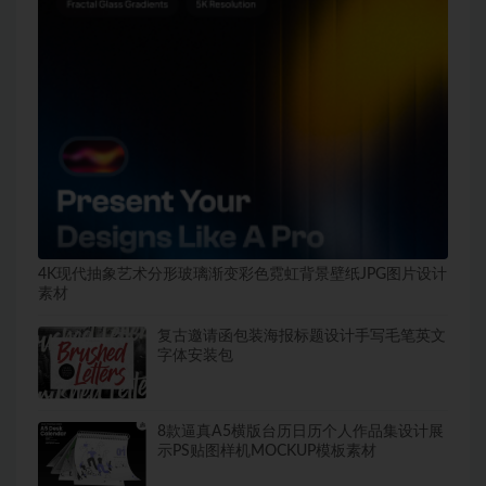
4K现代抽象艺术分形玻璃渐变彩色霓虹背景壁纸JPG图片设计
素材
复古邀请函包装海报标题设计手写毛笔英文
字体安装包
8款逼真A5横版台历日历个人作品集设计展
示PS贴图样机MOCKUP模板素材