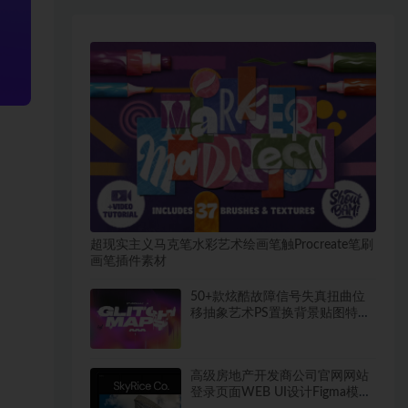
超现实主义马克笔水彩艺术绘画笔触Procreate笔刷
画笔插件素材
50+款炫酷故障信号失真扭曲位
移抽象艺术PS置换背景贴图特效
样机
高级房地产开发商公司官网网站
登录页面WEB UI设计Figma模板