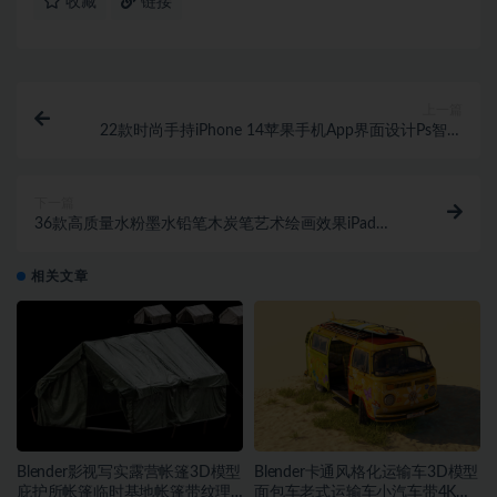
收藏
链接
上一篇
22款时尚手持iPhone 14苹果手机App界面设计Ps智能
贴图样机模板
下一篇
36款高质量水粉墨水铅笔木炭笔艺术绘画效果iPad
Procreate笔刷合集
相关文章
Blender影视写实露营帐篷3D模型
Blender卡通风格化运输车3D模型
庇护所帐篷临时基地帐篷带纹理
面包车老式运输车小汽车带4K纹