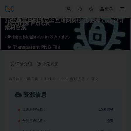
登录
全部
30款像素风网络安全互联网科技3D图标Icons设计
素材合集
2.5D插画/图标
15
详情介绍
常见问题
当前位置：
首页
UI/UX
2.5D插画/图标
正文
资源信息
普通用户特权：
15琦美钻
会员用户特权：
免费