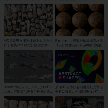
贴图
理
MD服装男女服装外套上衣连衣裙
Blender中世纪瓷砖地板地面材质
裤子套装ZPRJ模型打版源文件3D
球石头地面石板砖石4K纹理贴图
服装
Blender体积云白云户外云烟VDB
质感3D立体炫彩镭射霓虹光谱渐
云海天空烟雾气体资产库低分辨
变科幻抽象几何图形PNG免扣设
率云素材
计素材