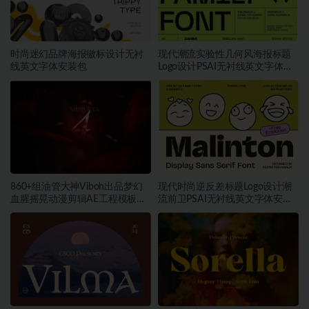
时尚迷幻品牌海报徽标设计无衬
现代潮流实验性几何风海报标题
线英文字体安装包
Logo设计PSAI无衬线英文字体安
装包
860+组油管大神Viboh出品梦幻
现代时尚逆反差标题Logo设计潮
血腥摇晃动漫剪辑AE工程模板预
流前卫PSAI无衬线英文字体安装
设叠加视频音效字体素材包
包素材