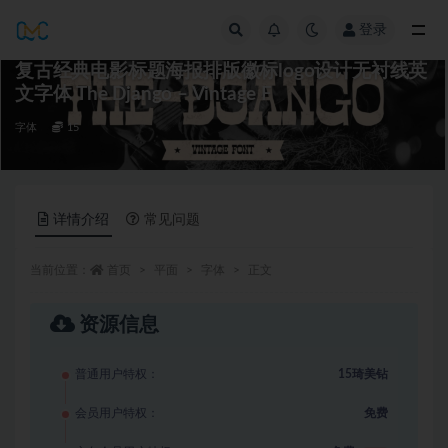
登录
全部
复古经典电影标题海报排版徽标logo设计无衬线英
文字体 The Django – Vintage F
字体
15
详情介绍
常见问题
当前位置：
首页
平面
字体
正文
资源信息
普通用户特权：
15琦美钻
会员用户特权：
免费