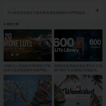
下一篇
55+屏优质在线学习教学教育课程网课软件APP界面设
计Figma模板素材
相关文章
120款无人机航拍专用调色LUT航
600款电影风格自然好莱坞大片视
拍灰片还原预设插件剪映PR视频
频与照片专业调色LUTs预设包素
调色
材