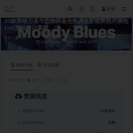
登录
全部
20款黑暗万圣节恐怖深蓝色色调电影效果照片调色
Luts预设设计素材
平面
15
详情介绍
常见问题
当前位置：
首页
平面
正文
资源信息
普通用户特权：
15琦美钻
会员用户特权：
免费