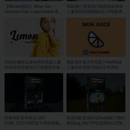
【Blender预设】Wrap Gen –
50款旅行景观现代氛围电影情绪
Generate Fully Customisable 绳索
人像旅拍LR调色预设LUT视频调
包装带缠绕生成器
色素材
50款柠檬南瓜黄色明亮电影人像
电影美学复古怀旧胶片Netflix级
旅拍LR调色预设LUT视频调色素
人像肤色调整润饰达芬奇调色
材
DCTL插件
经典电影美学柯达5207
高级电影质感柯达Kodak胶片颗粒
250D_5219 500T胶片模拟视频色
模拟Log_Rec709还原调色LUT预
彩分级调色LUT预设
设