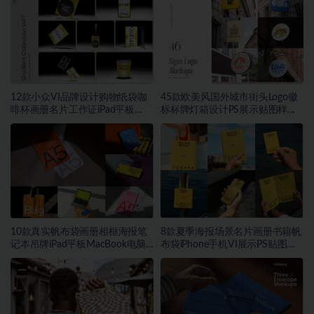
12款小众VI品牌设计购物纸袋咖
45款欧美风国外城市街头Logo徽
啡杯画册名片工作证iPad平板
标标牌灯箱设计PS展示贴图样机
MacBook电脑iPhone手机贴图
模板
PSD样机模板
10款真实帆布袋画册相框海报笔
8款夏季海报场景名片画册书籍帆
记本吊牌iPad平板MacBook电脑
布袋iPhone手机VI展示PS贴图样
Vi贴图PSD样机模板
机模板