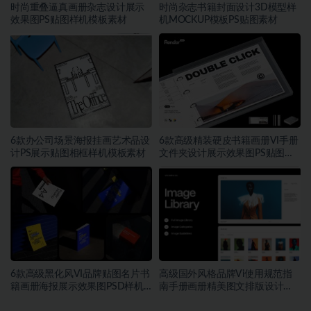
时尚重叠逼真画册杂志设计展示
时尚杂志书籍封面设计3D模型样
效果图PS贴图样机模板素材
机MOCKUP模板PS贴图素材
6款办公司场景海报挂画艺术品设
6款高级精装硬皮书籍画册VI手册
计PS展示贴图相框样机模板素材
文件夹设计展示效果图PS贴图样
机模板素材
6款高级黑化风VI品牌贴图名片书
高级国外风格品牌Vi使用规范指
籍画册海报展示效果图PSD样机
南手册画册精美图文排版设计
模板
Figma模板素材