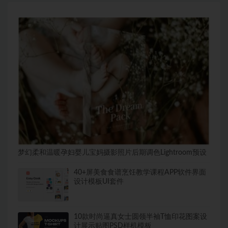
梦幻柔和温暖孕妇婴儿宝妈摄影照片后期调色Lightroom预设
40+屏美食食谱烹饪教学课程APP软件界面
设计模板UI套件
10款时尚逼真女士圆领半袖T恤印花图案设
计展示贴图PSD样机模板