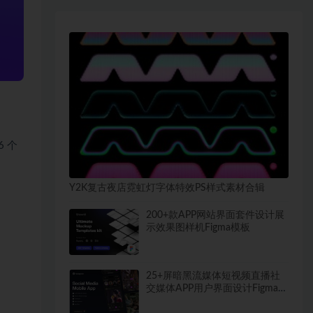
6 个
Y2K复古夜店霓虹灯字体特效PS样式素材合辑
200+款APP网站界面套件设计展
示效果图样机Figma模板
25+屏暗黑流媒体短视频直播社
交媒体APP用户界面设计Figma模
板套件