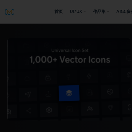
首页
UI/UX
作品集
AIGC资
全部