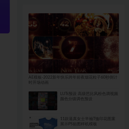
AE模板-2022新年快乐跨年前夜烟花粒子60秒倒计
时开场动画
LUTs预设 高级芭比风粉色调视频
颜色分级调色预设
11款逼真女士半袖T恤印花图案
展示PS贴图样机模板