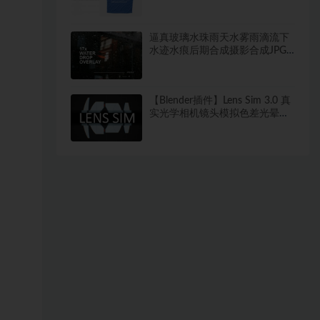
逼真玻璃水珠雨天水雾雨滴流下
水迹水痕后期合成摄影合成JPG
素材
【Blender插件】Lens Sim 3.0 真
实光学相机镜头模拟色差光晕畸
变焦散