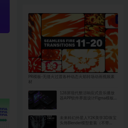
PR模板-无缝火过渡各种动态火焰转场动画视频素
材
128屏现代整洁响应式音乐播放
器APP软件界面设计Figma模板素
材
未来科幻外星人Y2K美学3D珠宝
头饰Blender模型套装（不带