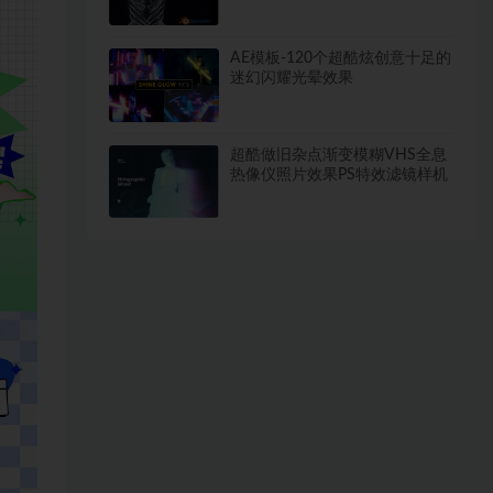
HDRI）
AE模板-120个超酷炫创意十足的
迷幻闪耀光晕效果
超酷做旧杂点渐变模糊VHS全息
热像仪照片效果PS特效滤镜样机