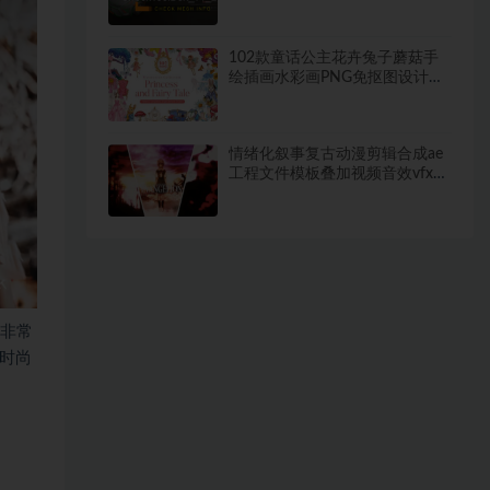
边形
102款童话公主花卉兔子蘑菇手
绘插画水彩画PNG免抠图设计素
材
情绪化叙事复古动漫剪辑合成ae
工程文件模板叠加视频音效vfx特
效包
和非常
时尚