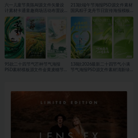
六一儿童节美陈AI源文件矢量设
213款端午节海报PSD源文件素材
计素材卡通童趣商场活动布置设
国风粽子龙舟节日宣传海报模板
计模板合集~1548期
合集~1457期
95款二十四节气芒种节气海报
138款2026最新二十四节气小满
PSD素材模板源文件金黄麦穗节
节气海报PSD源文件素材清新绿
日宣传海报合集~1543期
色麦穗节日宣传海报合集~1542
期