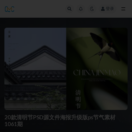
登录
全部
20款清明节PSD源文件海报升级版ps节气素材
1061期