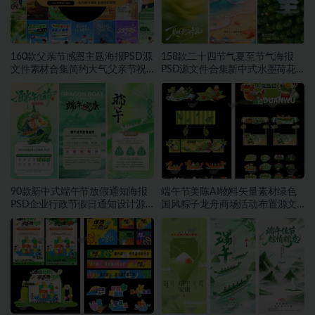
160款父亲节感恩主题海报PSD源
158款二十四节气夏至节气海报
文件素材合集简约大气父亲节祝
PSD源文件合集新中式水墨荷花
福宣传设计素材~1559期
二十四节气朋友圈宣传模板素材
~1553期
90款新中式端午节放假通知海报
端午节美陈AI物料矢量素材绿色
PSD企业行政节假日通知设计源
国风粽子龙舟商场活动布置源文
文件素材~1552期
件模板素材~1549期