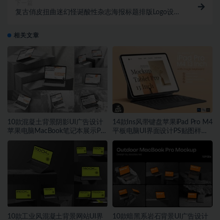
下一篇
复古俏皮扭曲迷幻怪诞酸性杂志海报标题排版Logo设计
PSAI装饰英文字体安装包 Hypnosis F
相关文章
10款混凝土背景阴影UI广告设计
14款Ins风带键盘苹果iPad Pro M4
苹果电脑MacBook笔记本展示PS
平板电脑UI界面设计PS贴图样机
贴图样机模板
模板
10款工业风混凝土背景网站UI界
10款暗黑系岩石背景UI广告设计