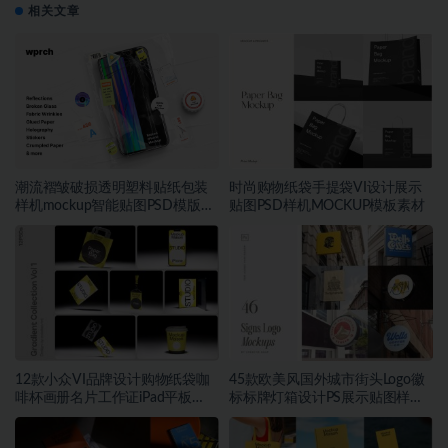
相关文章
潮流褶皱破损透明塑料贴纸包装
时尚购物纸袋手提袋VI设计展示
样机mockup智能贴图PSD模版设
贴图PSD样机MOCKUP模板素材
计素材
12款小众VI品牌设计购物纸袋咖
45款欧美风国外城市街头Logo徽
啡杯画册名片工作证iPad平板
标标牌灯箱设计PS展示贴图样机
MacBook电脑iPhone手机贴图
模板
PSD样机模板