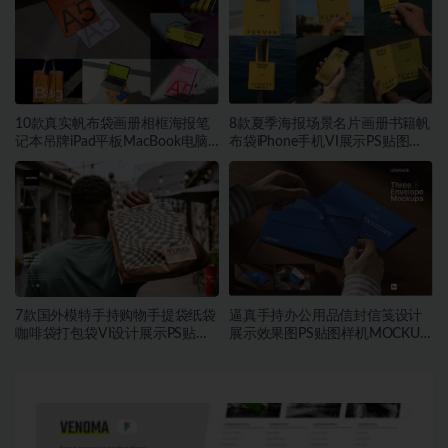
10款真实帆布袋画册相框海报笔
8款夏季海报场景名片画册书籍帆
记本吊牌iPad平板MacBook电脑
布袋iPhone手机VI展示PS贴图样
Vi贴图PSD样机模板
机模板
7款国外模特手持购物手提袋纸袋
逼真手持办公用品信封信笺设计
咖啡袋打包袋VI设计展示PS贴图
展示效果图PS贴图样机MOCKUP
样机MOCKUP模板素材
模板素材