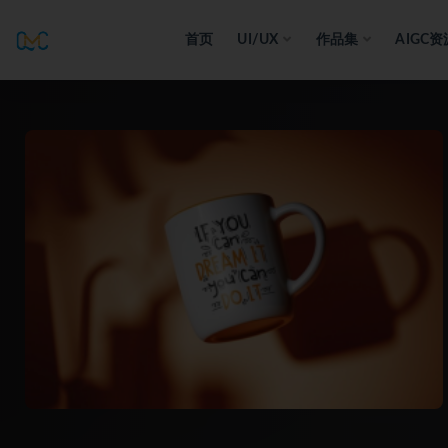
首页
UI/UX
作品集
AIGC资
全部