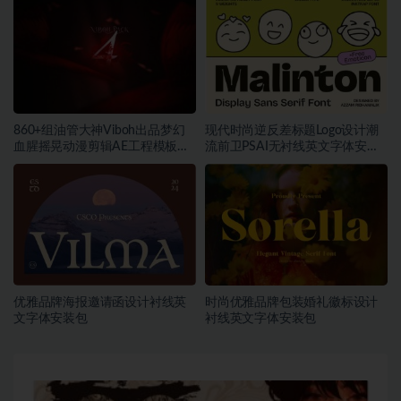
860+组油管大神Viboh出品梦幻
现代时尚逆反差标题Logo设计潮
血腥摇晃动漫剪辑AE工程模板预
流前卫PSAI无衬线英文字体安装
设叠加视频音效字体素材包
包素材
优雅品牌海报邀请函设计衬线英
时尚优雅品牌包装婚礼徽标设计
文字体安装包
衬线英文字体安装包