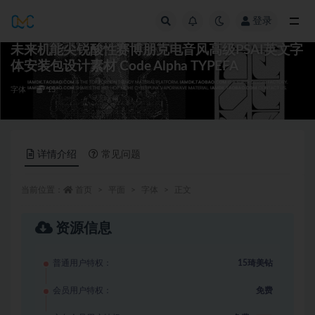
登录
全部
未来机能尖锐酸性赛博朋克电音风高级PSAI英文字
体安装包设计素材 Code Alpha TYPEFA
字体
15
详情介绍
常见问题
当前位置：
首页
平面
字体
正文
资源信息
普通用户特权：
15琦美钻
会员用户特权：
免费