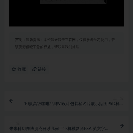
声明：
温馨提示：本资源来源于互联网，仅供参考学习使用，若
该资源侵犯了您的权益，请联系我们处理。
收藏
链接
上一篇
10款高级咖啡品牌VI设计包装桶名片展示贴图PSD样机
模板
下一篇
未来科幻赛博朋克日系几何工业机械斜角PSAI英文字体