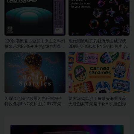
120款潮流复古金属未来主义科幻
现代潮流动态彩虹流动曲线形状
抽象艺术PS渐变映射grd样式模板
3D图形FIG模板PNG免扣图片设
素材
计素材
闪耀金色粉尘散景闪光粉末粒子
复古涂鸦风沙丁鱼罐头海鲜食品
特效叠加PNG免扣图片JPG背景素
无缝图案背景扁平化AI矢量图形
材
素材