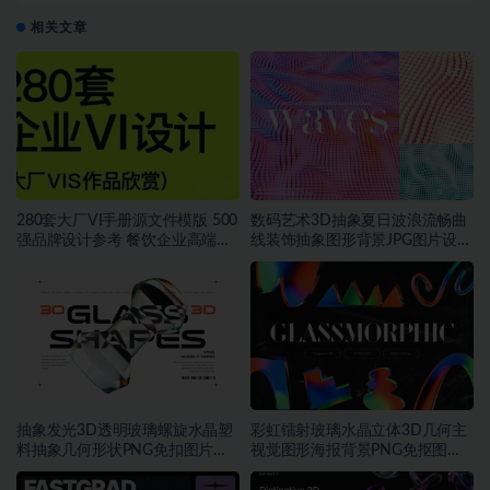
相关文章
280套大厂VI手册源文件模版 500
数码艺术3D抽象夏日波浪流畅曲
强品牌设计参考 餐饮企业高端矢
线装饰抽象图形背景JPG图片设计
量~1534期
素材
抽象发光3D透明玻璃螺旋水晶塑
彩虹镭射玻璃水晶立体3D几何主
料抽象几何形状PNG免扣图片设
视觉图形海报背景PNG免抠图片
计素材
素材