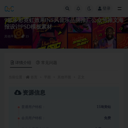
登录
全部
9款多彩霓虹效果INS风音乐品牌推广公众号推文海
报设计PSD模板素材
其他平面
15
详情介绍
常见问题
当前位置：
首页
平面
其他平面
正文
资源信息
普通用户特权：
15琦美钻
会员用户特权：
免费