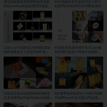
潮流褶皱破损透明塑料贴纸包装
时尚购物纸袋手提袋VI设计展示
样机mockup智能贴图PSD模版设
贴图PSD样机MOCKUP模板素材
计素材
12款小众VI品牌设计购物纸袋咖
45款欧美风国外城市街头Logo徽
啡杯画册名片工作证iPad平板
标标牌灯箱设计PS展示贴图样机
MacBook电脑iPhone手机贴图
模板
PSD样机模板
10款真实帆布袋画册相框海报笔
8款夏季海报场景名片画册书籍帆
记本吊牌iPad平板MacBook电脑
布袋iPhone手机VI展示PS贴图样
Vi贴图PSD样机模板
机模板