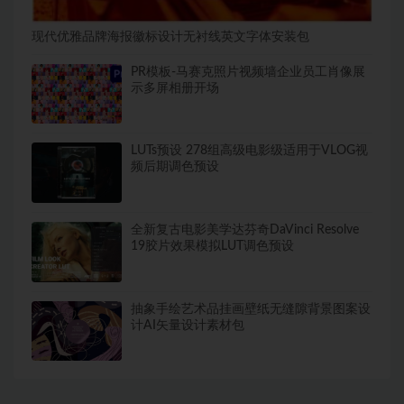
现代优雅品牌海报徽标设计无衬线英文字体安装包
PR模板-马赛克照片视频墙企业员工肖像展
示多屏相册开场
LUTs预设 278组高级电影级适用于VLOG视
频后期调色预设
全新复古电影美学达芬奇DaVinci Resolve
19胶片效果模拟LUT调色预设
抽象手绘艺术品挂画壁纸无缝隙背景图案设
计AI矢量设计素材包